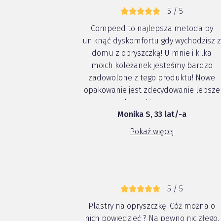
5 / 5
Compeed to najlepsza metoda by
uniknąć dyskomfortu gdy wychodzisz 
domu z opryszczką! U mnie i kilka
moich koleżanek jesteśmy bardzo
zadowolone z tego produktu! Nowe
opakowanie jest zdecydowanie lepsze
od poprzedniego! teraz nie musze się
Monika S, 33 lat/-a
martwić, przyklejanie go jest
higieniczne i łatwe. Dzięki niemu możn
Pokaż więcej
się pozbyć opryszczki w szybki i łatwy
sposób. Pr...
5 / 5
Plastry na opryszczkę. Cóż można o
nich powiedzieć ? Na pewno nic złego.