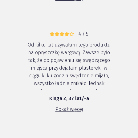
4 / 5
Od kilku lat używałam tego produktu
na opryszczkę wargową. Zawsze było
tak, że po pojawieniu się swędzącego
miejsca przyklejałam plasterek i w
ciągu kilku godzin swędzenie mijało,
wszystko ładnie znikało. Jednak
ostatnio po przyklejeniu plasterka
Kinga Z, 37 lat/-a
pęcherzyk powiększył się, opryszczka
wyglądała strasznie. Pod plastrem
Pokaż więcej
zrobiła się rana, po oderwaniu
plasterka ...