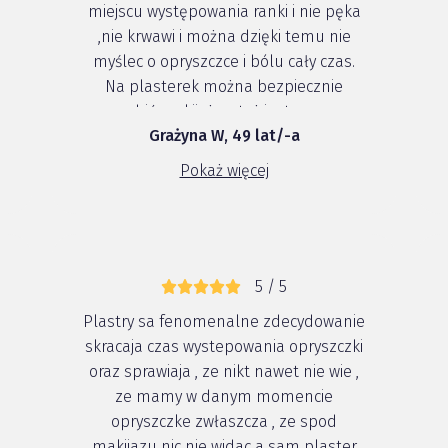
miejscu występowania ranki i nie pęka
,nie krwawi i można dzięki temu nie
myślec o opryszczce i bólu cały czas.
Na plasterek można bezpiecznie
zrobić makijaż co też jest super
Grażyna W, 49 lat/-a
Pokaż więcej
5 / 5
Plastry sa fenomenalne zdecydowanie
skracaja czas wystepowania opryszczki
oraz sprawiaja , ze nikt nawet nie wie ,
ze mamy w danym momencie
opryszczke zwłaszcza , ze spod
makijazu nic nie widac a sam plaster