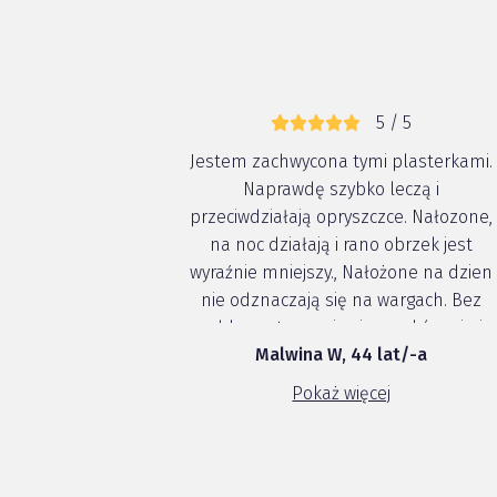
5 / 5
Jestem zachwycona tymi plasterkami.
Naprawdę szybko leczą i
przeciwdziałają opryszczce. Nałozone,
na noc działają i rano obrzek jest
wyraźnie mniejszy., Nałożone na dzien
nie odznaczają się na wargach. Bez
problemu trzymają się na skórze i nie
Malwina W, 44 lat/-a
odpadają. Gdy pomalujemy usta to
plater nie odznacza sie pod pomadką.
Pokaż więcej
No po prostu cudo,