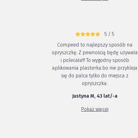
wszystko ładnie się goi. Plaster nie...
5 / 5
Compeed to najlepszy sposób na
opryszczkę. Z pewnością będę używała
i polecała!!! To wygodny sposób
aplikowania plasterka.bo nie przykleja
się do palca tylko do miejsca z
opryszczka.
Justyna M, 43 lat/-a
Pokaż więcej