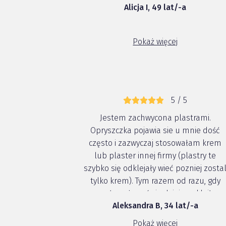
Alicja I, 49 lat/-a
Pokaż więcej
5 / 5
Jestem zachwycona plastrami.
Opryszczka pojawia sie u mnie dość
często i zazwyczaj stosowałam krem
lub plaster innej firmy (plastry te
szybko się odklejały wieć pozniej zosta
tylko krem). Tym razem od razu, gdy
poczułam, że coś się dzieje nakleiłam
Aleksandra B, 34 lat/-a
plaster. Opryszczka po trzech dniach
zmniejszyłą sie, nie powstał strup,
Pokaż więcej