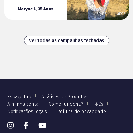
Maryne L, 35 Anos
Maryne L, 35 anos
Ver todas as campanhas fechadas
Espaço Pro
Análises de Produtos
A minha conta
Como funciona?
T&Cs
Notificações legais
Política de privacidade