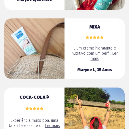
Maryne L, 35 anos
MIXA
É um creme hidratante e
nutritivo com um perf...
Ler
mais
Maryne L, 35 Anos
Maryne L, 35 anos
COCA-COLA©
Experiência muito boa, uma
box interessante o...
Ler mais