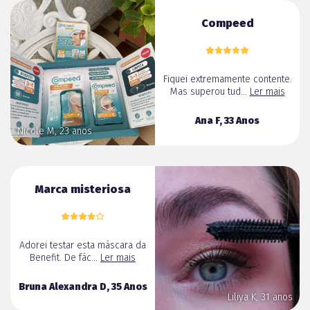
Compeed
Fiquei extremamente contente.
Mas superou tud...
Ler mais
Ana F, 33 Anos
Nicole M, 23 anos
Marca misteriosa
Adorei testar esta máscara da
Benefit. De fác...
Ler mais
Bruna Alexandra D, 35 Anos
Liliya K, 31 anos