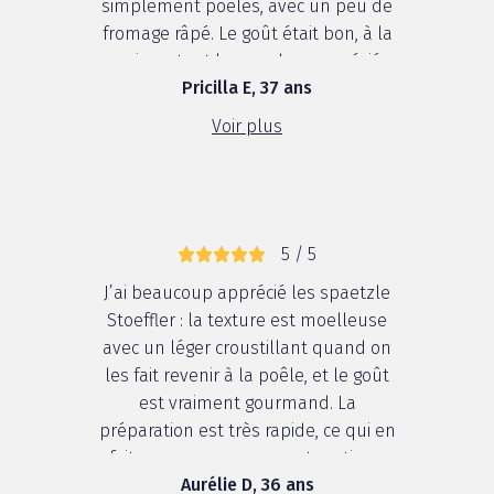
simplement poêlés, avec un peu de
fromage râpé. Le goût était bon, à la
maison, tout le monde a apprécié.
Pricilla E, 37 ans
Voir plus
5 / 5
J’ai beaucoup apprécié les spaetzle
Stoeffler : la texture est moelleuse
avec un léger croustillant quand on
les fait revenir à la poêle, et le goût
est vraiment gourmand. La
préparation est très rapide, ce qui en
fait un accompagnement pratique
Aurélie D, 36 ans
pour la viande ou les plats en sauce,