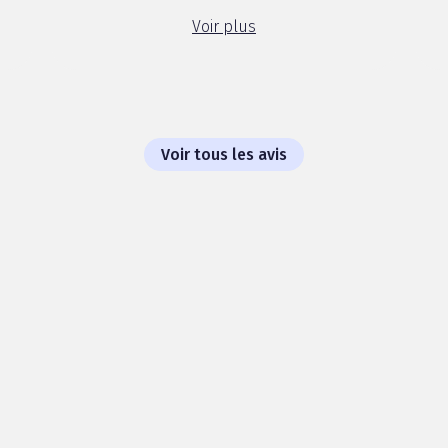
même si la barquette peut être un
Voir plus
peu petite pour les gros mangeurs. ...
Voir tous les avis