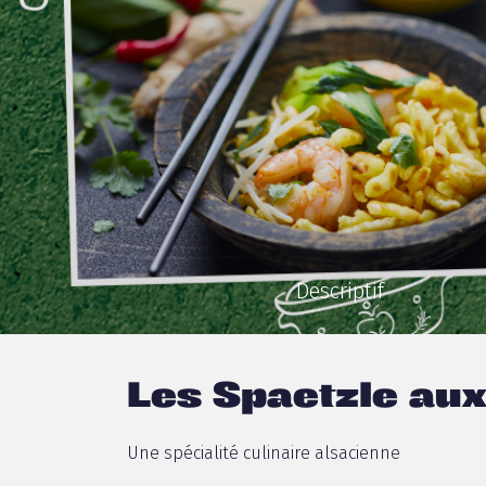
Descriptif
Les Spaetzle aux
Une spécialité culinaire alsacienne