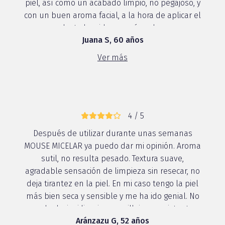
piel, así como un acabado limpio, no pegajoso, y
con un buen aroma facial, a la hora de aplicar el
producto ha sido muy cómodo, ya ...
Juana S, 60 años
Ver más
4 / 5
Después de utilizar durante unas semanas
MOUSE MICELAR ya puedo dar mi opinión. Aroma
sutil, no resulta pesado. Textura suave,
agradable sensación de limpieza sin resecar, no
deja tirantez en la piel. En mi caso tengo la piel
más bien seca y sensible y me ha ido genial. No
puedo decir si limpia maquillajes consistente...
Aránzazu G, 52 años