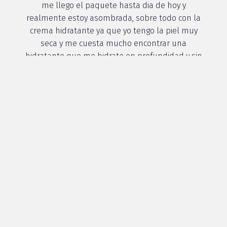
me llego el paquete hasta dia de hoy y
realmente estoy asombrada, sobre todo con la
crema hidratante ya que yo tengo la piel muy
seca y me cuesta mucho encontrar una
hidratante que me hidrate en profundidad y sin
duda alguna con esta la he encontrado
Paula J, 56 años
Ver más
5 / 5
Llevo un mes usando la Crema Regeneradora de
Noche de la gama Well-Aging de Liposomial y los
resultados obtenidos en mi piel han sido
increíbles. He recuperado esa
nutrición,elasticidad y luz que me faltaba y las