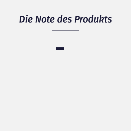
Die Note des Produkts
5
/ 5
1 Mitglieder haben das Produkt bewertet
Details anzeigen
Packaging
Qualité
Originalité
Entdecken Sie unsere
100% positive Bewertungen / 0% negative