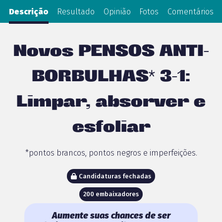
Descrição
Resultado
Opinião
Fotos
Comentários
Novos PENSOS ANTI-
BORBULHAS* 3-1:
Limpar, absorver e
esfoliar
*pontos brancos, pontos negros e imperfeições.
Candidaturas fechadas
200 embaixadores
Aumente suas chances de ser