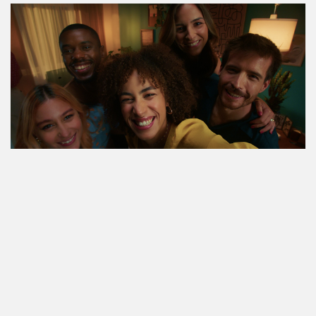
Inscreva-se e, se for selecionado/a, enviaremos uma
amostra de ambos os produtos para os experimentar em
primeira mão. Tudo o que precisa é:
Preencher o formulário de participação.
Fazer o upload de no mínimo 2 imagens dos produtos
nas suas redes sociais (sendo uma delas usando os
produtos).
Deixar uma avaliação no site da Compeed®.