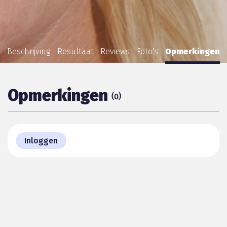
Beschrijving
Resultaat
Reviews
Foto's
Opmerkingen
Opmerkingen
(
)
0
Inloggen