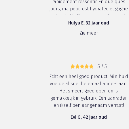
rapidement ressentir. En quelques
jours, ma peau est hydratée et gagne
en élasticité. Mon teint est plus joli. La
Hulya E, 32 jaar oud
texture de la crème est très agréable
et légère. Elle ne graisse pas la peau,
Zie meer
je n’ai pas de film g...
5 / 5
Echt een heel goed product. Mijn huid
voelde al snel helemaal anders aan.
Het smeert goed open en is
gemakkelijk in gebruik. Een aanrader
en ikzelf ben aangenaam verrast!
Evi G, 42 jaar oud