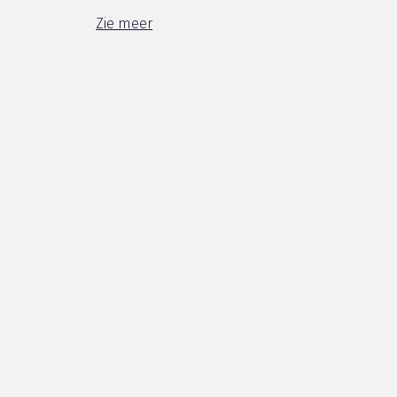
d'hydratation La lotion nettoyante est
Zie meer
exactement ce que je cherchais, e...