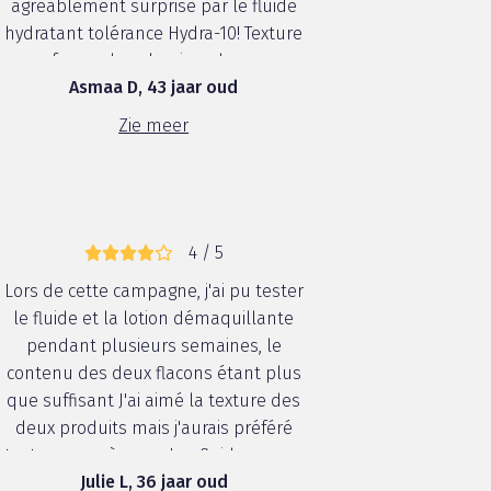
agréablement surprise par le fluide
hydratant tolérance Hydra-10! Texture
sous forme de gel qui ne donne pas
Asmaa D, 43 jaar oud
un effet gras, hydratation jusqu’au
lendemain, utiliser 2 fois par jour
Zie meer
pendant plusieurs semaines, ...
4 / 5
Lors de cette campagne, j'ai pu tester
le fluide et la lotion démaquillante
pendant plusieurs semaines, le
contenu des deux flacons étant plus
que suffisant J'ai aimé la texture des
deux produits mais j'aurais préféré
tester une crème qu'un fluide car ma
Julie L, 36 jaar oud
peau avait besoin d'un peu plus