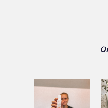
Texture
Efficacité hydratante
Packaging
100% positieve beoordelingen / 0% neg
O