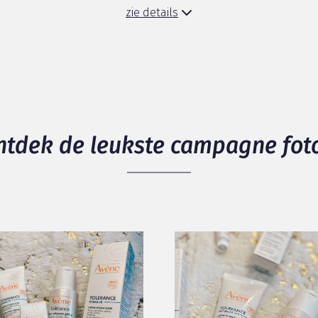
zie details
atieve beoordelingen
ntdek de leukste campagne foto