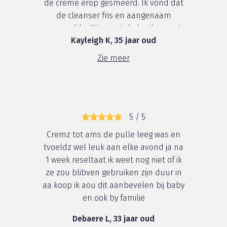
de crème erop gesmeerd. Ik vond dat
de cleanser fris en aangenaam
aanvoelde. Hij reinigt de huid correct
Kayleigh K, 35 jaar oud
en lijkt ook mild te zijn. Ik het een zeer
gevoelige huid en heb snel last van
Zie meer
een trekkend gevoel, maar met de...
5 / 5
Cremz tot ams de pulle leeg was en
tvoeldz wel leuk aan elke avond ja na
1 week reseltaat ik weet nog niet of ik
ze zou blibven gebruiken zijn duur in
aa koop ik aou dit aanbevelen bij baby
en ook by familie
Debaere L, 33 jaar oud