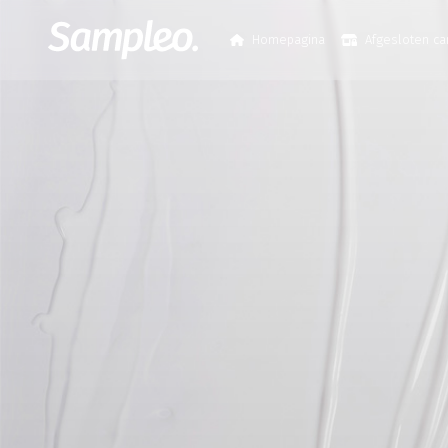
Homepagina
Afgesloten c