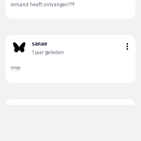
Iemand heeft ontvangen??!!
sanae
1 jaar geleden
???!!!!
sanae
1 jaar geleden
Ik wacht erop dat je het probeert, maar ik heb het
nog niet ontvangen.