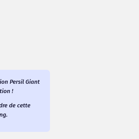
ion Persil Giant
ion !
dre de cette
ng.