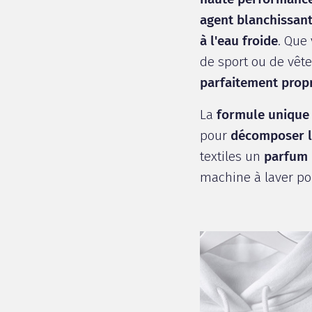
agent blanchissan
à l'eau froide
. Que
de sport ou de vêt
parfaitement propre
La
formule uniqu
pour
décomposer le
textiles un
parfum 
machine à laver p