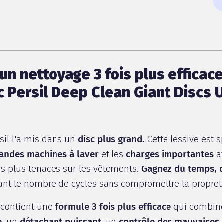
n nettoyage 3 fois plus efficac
c Persil Deep Clean Giant Discs U
sil l'a mis dans un
disc plus grand.
Cette lessive est 
randes machines à laver
et les
charges importantes
af
s plus tenaces sur les vêtements.
Gagnez du temps, d
nt le nombre de cycles sans compromettre la propret
 contient une
formule 3 fois plus efficace
qui combin
e
, un
détachant puissant
, un
contrôle des mauvaises