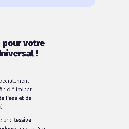
e pour votre
niversal !
spécialement
in d'éliminer
e l'eau et de
é.
e une
lessive
 odeurs
ainsi qu'un