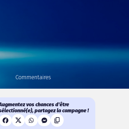
Commentaires
Augmentez vos chances d'être
sélectionné(e), partagez la campagne !