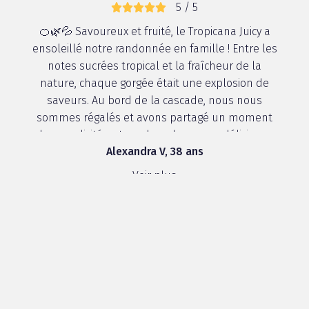
5 / 5
🍊🌿💦 Savoureux et fruité, le Tropicana Juicy a
ensoleillé notre randonnée en famille ! Entre les
notes sucrées tropical et la fraîcheur de la
nature, chaque gorgée était une explosion de
saveurs. Au bord de la cascade, nous nous
sommes régalés et avons partagé un moment
de complicité autour de ce breuvage délicieus...
Alexandra V, 38 ans
Voir plus
4 / 5
Une boisson rafraîchissante pour les petits et
les grands ! Le goût des fruits est très présent et