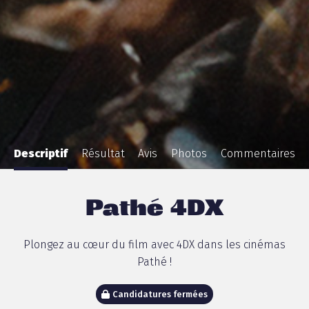
Descriptif
Résultat
Avis
Photos
Commentaires
Pathé 4DX
Plongez au cœur du film avec 4DX dans les cinémas
Pathé !
Candidatures fermées