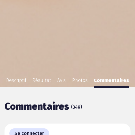
Descriptif
Résultat
Avis
Photos
Commentaires
Commentaires
(
)
349
Se connecter