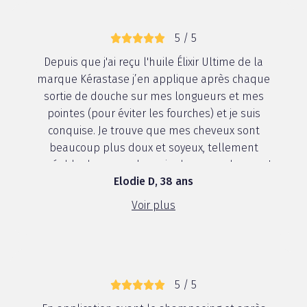
5 / 5
Depuis que j'ai reçu l'huile Élixir Ultime de la
marque Kérastase j’en applique après chaque
sortie de douche sur mes longueurs et mes
pointes (pour éviter les fourches) et je suis
conquise. Je trouve que mes cheveux sont
beaucoup plus doux et soyeux, tellement
agréable de passer la main dans ses cheveux !
Elodie D, 38 ans
Quant à l’o...
Voir plus
5 / 5