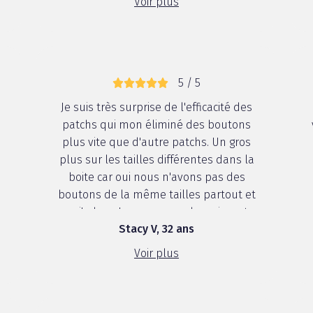
Voir plus
5 / 5
Je suis très surprise de l'efficacité des
patchs qui mon éliminé des boutons
plus vite que d'autre patchs. Un gros
plus sur les tailles différentes dans la
boite car oui nous n'avons pas des
boutons de la même tailles partout et
ca j'adore. Je recommande vraiment
Stacy V, 32 ans
ces patchs et je vais continuer d'en
acheter car un véritable coup de cœur.
Voir plus