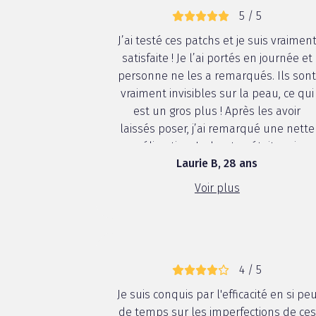
5 / 5
J’ai testé ces patchs et je suis vraimen
satisfaite ! Je l’ai portés en journée et
personne ne les a remarqués. Ils son
vraiment invisibles sur la peau, ce qui
est un gros plus ! Après les avoir
laissés poser, j’ai remarqué une nette
amélioration. Le bouton était moins
Laurie B, 28 ans
rouge et avait diminué. Faciles à
appliquer et à porter, ils permettent
Voir plus
de traiter les ...
4 / 5
Je suis conquis par l'efficacité en si pe
de temps sur les imperfections de ces