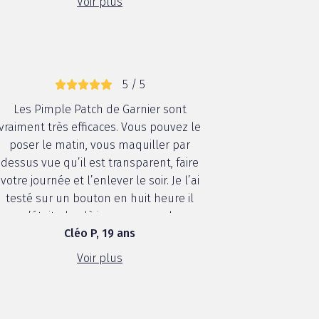
Voir plus
aucun problème
5 / 5
Les Pimple Patch de Garnier sont
vraiment très efficaces. Vous pouvez le
poser le matin, vous maquiller par
dessus vue qu’il est transparent, faire
votre journée et l’enlever le soir. Je l’ai
testé sur un bouton en huit heure il
n’était plus là je recommande
Cléo P, 19 ans
vraiment !!!
Voir plus