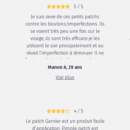
5 / 5
t
Je suis ravie de ces petits patchs
contre les boutons/imperfections. Ils
t
se voient très peu une fois sur le
visage, ils sont très efficace je les
utilisent le soir principalement et au
réveil l’imperfection à diminuer. Il ne
faut pas s’attendre à un miracle juste
Manon A, 29 ans
ça aide au processus de cicatrisation
ou de desinflammation du bouton.
Voir plus
J’en suis très contente ...
4 / 5
u
Le patch Garnier est un produit facile
d’application. Pimple patch est