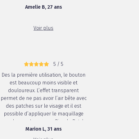
Amelie B, 27 ans
Voir plus
5 / 5
Des la première utilisation, le bouton
est beaucoup moins visible et
douloureux. L’effet transparent
permet de ne pas avoir l’air bête avec
des patches sur le visage et il est
possible d’appliquer le maquillage
par dessus. La gamme Pimple Patch
Marion L, 31 ans
de Garnier est un produit qui répond
aux attentes et que je rachèterais sans