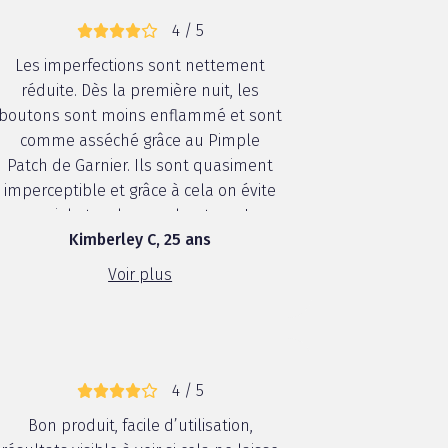
4 / 5
Les imperfections sont nettement
réduite. Dès la première nuit, les
boutons sont moins enflammé et sont
comme asséché grâce au Pimple
Patch de Garnier. Ils sont quasiment
imperceptible et grâce à cela on évite
aussi de toucher ses boutons. La
Kimberley C, 25 ans
formule est très douce pour la peau,
ce qui est un bénéfice en plus. Et on
Voir plus
ne peut pas nier que le packaging
donne...
4 / 5
Bon produit, facile d’utilisation,