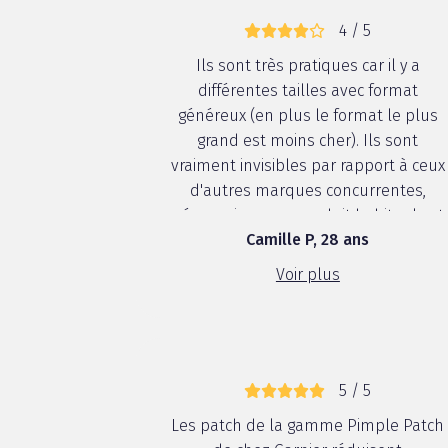
4 / 5
Ils sont très pratiques car il y a
différentes tailles avec format
généreux (en plus le format le plus
grand est moins cher). Ils sont
vraiment invisibles par rapport à ceux
d'autres marques concurrentes,
néanmoins mon produit habituel est
Camille P, 28 ans
plus efficace que ce dernier donc je n
le rachèterai pas. En effet, si j'ai un
Voir plus
petit bouton en une nuit il va le fai...
5 / 5
Les patch de la gamme Pimple Patch