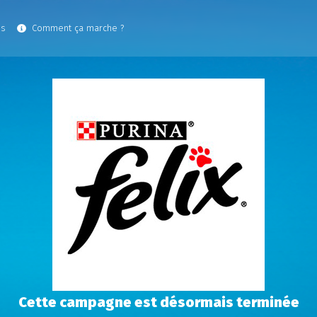
es
Comment ça marche ?
Cette campagne est désormais terminée