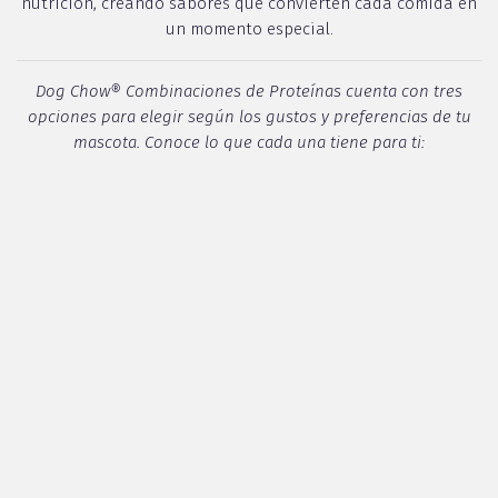
nutrición, creando sabores que convierten cada comida en
un momento especial.
Dog Chow® Combinaciones de Proteínas cuenta con tres
opciones para elegir según los gustos y preferencias de tu
mascota. Conoce lo que cada una tiene para ti:
MULTI PROTEÍNA
cuenta con 5 fuentes de proteína animal
(carne, pollo, salmón, cerdo y pavo)
ALTA PROTEÍNA
con 60% de proteína de origen animal (carne,
pollo y huevo)
SELECCIÓN DE PROTEÍNAS
tiene 3 texturas diferentes (cordero
en nuggets, filet mignon y trocitos artesanales).